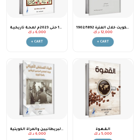
حياة الملك عبد العزيز في الكويت خلال الفترة 1902/1892
حكـام الكـويت من 1776 حتى 2023م لمحـة تاريخيـة
12,000
د.ك
6,000
د.ك
+ CART
+ CART
الـقـهـوة
طبيبات المستشفى الأمريكاني وزوجات المعتمدين السياسيين البريطانيين والمرأة الكويتية
5,000
د.ك
6,000
د.ك